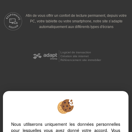
Afin de vous offrir un confort de lecture permanent, depuis votre
PC, votre tablette ou votre smartphone, notre site s’adapte
automatiquement aux différents types d'écrans
Logiciel de transaction
Création site internet
Référencement site immobilier
Beziers (34500)
Vendres (34350)
Pezenas (34120)
Nous utiliserons uniquement les données personnelles
Investir à Béziers
pour lesquelles vous avez donné votre accord. Vous
Vivre à Béziers