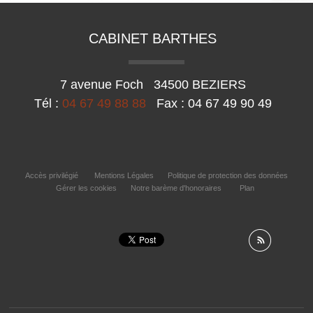
CABINET BARTHES
7 avenue Foch
34500
BEZIERS
Tél :
04 67 49 88 88
Fax :
04 67 49 90 49
Accès privilégié
Mentions Légales
Politique de protection des données
Gérer les cookies
Notre barème d'honoraires
Plan