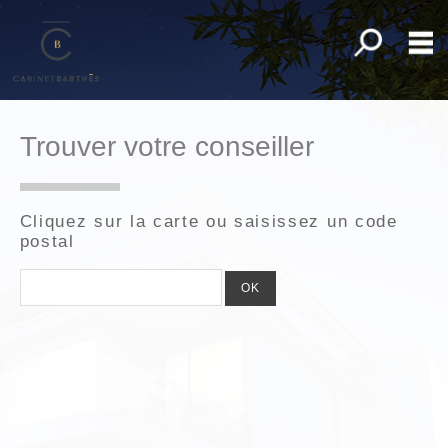
Toutes nos o
M
Acheter
Trouver votre conseiller
Louer
Gestion
Cliquez sur la carte ou saisissez un code
Syndic
postal
Déposer une recherche
Mon compte
Mes sélections
0
Accueil
Alerte e-mail