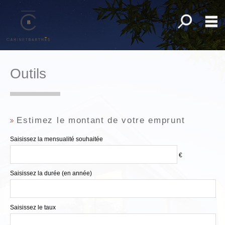
Toutes nos o
M
Acheter
Outils
Louer
Gestion
Syndic
Estimez le montant de votre emprunt
Déposer une recherche
Saisissez la mensualité souhaitée
Mon compte
€
Mes sélections
Saisissez la durée (en année)
0
Accueil
Saisissez le taux
Alerte e-mail