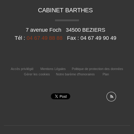
CABINET BARTHES
7 avenue Foch
34500
BEZIERS
Tél :
04 67 49 88 88
Fax :
04 67 49 90 49
Accès privilégié
Mentions Légales
Politique de protection des données
Gérer les cookies
Notre barème d'honoraires
Plan