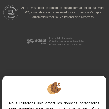
Afin de vous offrir un confort de lecture permanent, depuis votre
PC, votre tablette ou votre smartphone, notre site s’adapte
automatiquement aux différents types d'écrans
Logiciel de transaction
Création site internet immobilier
Référencement site immobilier
Beziers (34500)
Vendres (34350)
Narbonne (11100)
Pezenas (34120)
Nous utiliserons uniquement les données personnelles
Investir à Béziers
pour lesquelles vous avez donné votre accord. Vous
Vivre à Béziers